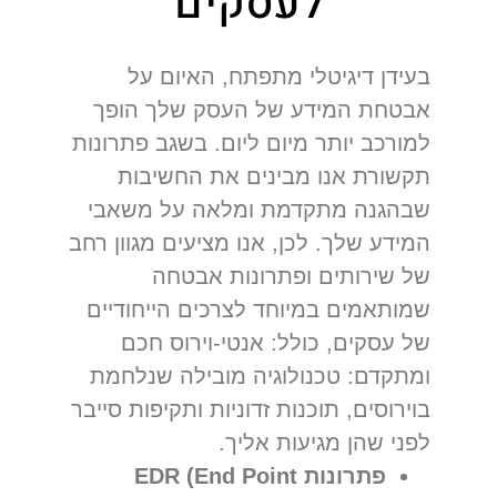
לעסקים
אבטחת
מידע
בעידן דיגיטלי מתפתח, האיום על
לעסקים
אבטחת המידע של העסק שלך הופך
למורכב יותר מיום ליום. בשגב פתרונות
תשתיות
תקשורת
תקשורת אנו מבינים את החשיבות
שבהגנה מתקדמת ומלאה על משאבי
שירותי
it
המידע שלך. לכן, אנו מציעים מגוון רחב
לעסקים
של שירותים ופתרונות אבטחה
שמותאמים במיוחד לצרכים הייחודיים
תחזוקת
שרתים
של עסקים, כולל: אנטי-וירוס חכם
ומתקדם: טכנולוגיה מובילה שנלחמת
גיבוי ענן
לעסקים
בוירוסים, תוכנות זדוניות ותקיפות סייבר
לפני שהן מגיעות אליך.
פתרונות EDR (End Point